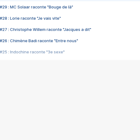
#29 : MC Solaar raconte "Bouge de là"
28 : Lorie raconte "Je vais vite"
#27 : Christophe Willem raconte "Jacques a dit"
#26 : Chimène Badi raconte "Entre nous"
#25 : Indochine raconte "3e sexe"
#24 : Zaho raconte "C'est chelou"
#23 : Patrick Bruel raconte "Au café des délices"
#22 : Kyo raconte "Le chemin"
#21 : Nolwenn Leroy raconte "Cassé"
#20 : Patrick Hernandez raconte "Born to be alive"
#19 : Lorie raconte "Près de moi"
#18 : Michael Jones raconte "A nos actes manqués" (avec Jean-Jacque