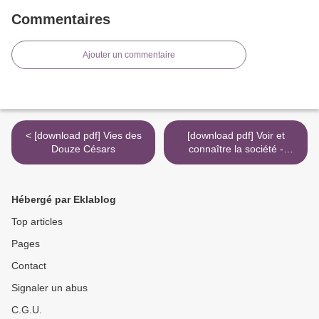
Commentaires
Ajouter un commentaire
< [download pdf] Vies des
[download pdf] Voir et
Douze Césars
connaître la société -
Regarder à distance dans
les Lumières écossaises >
Hébergé par Eklablog
Top articles
Pages
Contact
Signaler un abus
C.G.U.