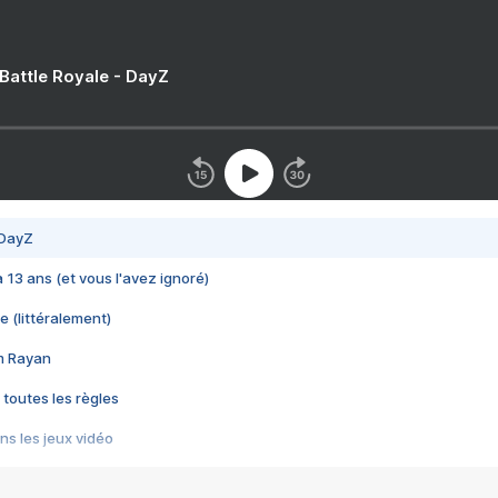
 Battle Royale - DayZ
 DayZ
 a 13 ans (et vous l'avez ignoré)
e (littéralement)
im Rayan
 toutes les règles
s les jeux vidéo
us choquant de Rockstar ? - Le scandale BULLY