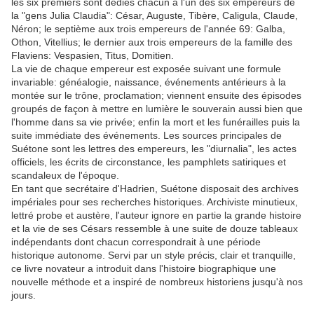
les six premiers sont dédiés chacun à l'un des six empereurs de
la "gens Julia Claudia": César, Auguste, Tibère, Caligula, Claude,
Néron; le septième aux trois empereurs de l'année 69: Galba,
Othon, Vitellius; le dernier aux trois empereurs de la famille des
Flaviens: Vespasien, Titus, Domitien.
La vie de chaque empereur est exposée suivant une formule
invariable: généalogie, naissance, événements antérieurs à la
montée sur le trône, proclamation; viennent ensuite des épisodes
groupés de façon à mettre en lumière le souverain aussi bien que
l'homme dans sa vie privée; enfin la mort et les funérailles puis la
suite immédiate des événements. Les sources principales de
Suétone sont les lettres des empereurs, les "diurnalia", les actes
officiels, les écrits de circonstance, les pamphlets satiriques et
scandaleux de l'époque.
En tant que secrétaire d'Hadrien, Suétone disposait des archives
impériales pour ses recherches historiques. Archiviste minutieux,
lettré probe et austère, l'auteur ignore en partie la grande histoire
et la vie de ses Césars ressemble à une suite de douze tableaux
indépendants dont chacun correspondrait à une période
historique autonome. Servi par un style précis, clair et tranquille,
ce livre novateur a introduit dans l'histoire biographique une
nouvelle méthode et a inspiré de nombreux historiens jusqu'à nos
jours.