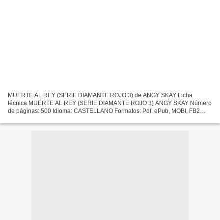
MUERTE AL REY (SERIE DIAMANTE ROJO 3) de ANGY SKAY Ficha
técnica MUERTE AL REY (SERIE DIAMANTE ROJO 3) ANGY SKAY Número
de páginas: 500 Idioma: CASTELLANO Formatos: Pdf, ePub, MOBI, FB2
ISBN: 9788417516901 Editorial: LXL EDITORIAL Año de edición: 2019...