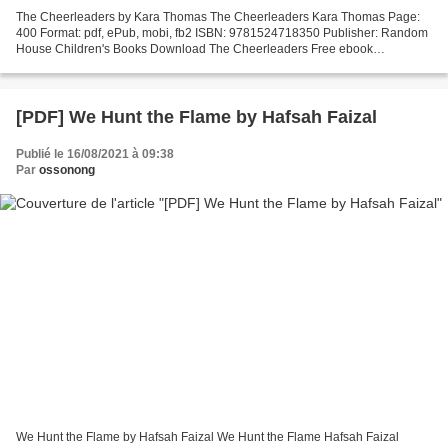
The Cheerleaders by Kara Thomas The Cheerleaders Kara Thomas Page:
400 Format: pdf, ePub, mobi, fb2 ISBN: 9781524718350 Publisher: Random
House Children's Books Download The Cheerleaders Free ebook
downloadable books The Cheerleaders 9781524718350 MOBI...
[PDF] We Hunt the Flame by Hafsah Faizal
Publié le 16/08/2021 à 09:38
Par
ossonong
We Hunt the Flame by Hafsah Faizal We Hunt the Flame Hafsah Faizal