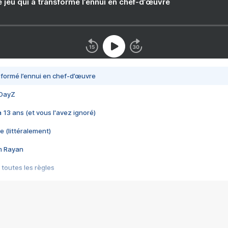
e jeu qui a transformé l’ennui en chef-d’œuvre
nsformé l’ennui en chef-d’œuvre
 DayZ
 a 13 ans (et vous l'avez ignoré)
e (littéralement)
im Rayan
 toutes les règles
s les jeux vidéo
us choquant de Rockstar ? - Le scandale BULLY
e plus moche de Steam