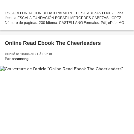
ESCALA FUNDACIÓN BOBATH de MERCEDES CABEZAS LOPEZ Ficha
técnica ESCALA FUNDACIÓN BOBATH MERCEDES CABEZAS LOPEZ
Número de páginas: 230 Idioma: CASTELLANO Formatos: Pdf, ePub, MOBI,
FB2 ISBN: 9788477376651 Editorial: SILEX EDICIONES Año de edición:
2019...
Online Read Ebook The Cheerleaders
Publié le 18/08/2021 à 09:38
Par
ossonong