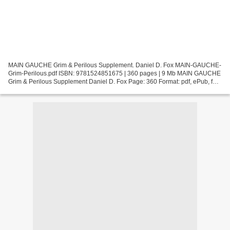
MAIN GAUCHE Grim & Perilous Supplement. Daniel D. Fox MAIN-GAUCHE-
Grim-Perilous.pdf ISBN: 9781524851675 | 360 pages | 9 Mb MAIN GAUCHE
Grim & Perilous Supplement Daniel D. Fox Page: 360 Format: pdf, ePub, fb2,
mobi ISBN: 9781524851675 Publisher: Andrews...