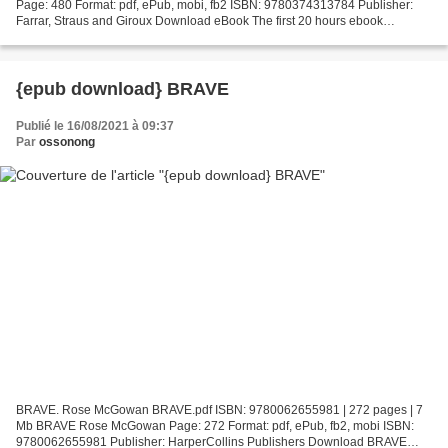
Page: 480 Format: pdf, ePub, mobi, fb2 ISBN: 9780374313784 Publisher:
Farrar, Straus and Giroux Download eBook The first 20 hours ebook
download We Hunt the Flame The B&N Exclusive Edition...
{epub download} BRAVE
Publié le 16/08/2021 à 09:37
Par
ossonong
BRAVE. Rose McGowan BRAVE.pdf ISBN: 9780062655981 | 272 pages | 7
Mb BRAVE Rose McGowan Page: 272 Format: pdf, ePub, fb2, mobi ISBN:
9780062655981 Publisher: HarperCollins Publishers Download BRAVE