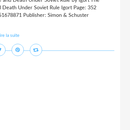
e and Death Under Soviet Rule by Igort The
d Death Under Soviet Rule Igort Page: 352
451678871 Publisher: Simon & Schuster
ire la suite