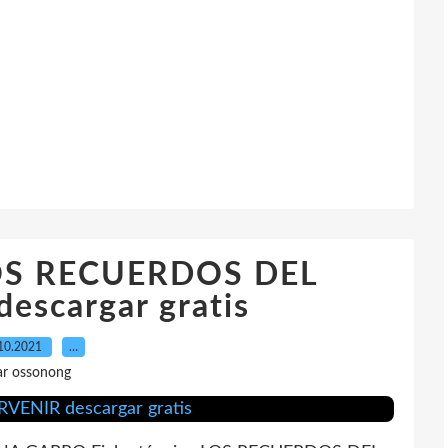
LOS RECUERDOS DEL
escargar gratis
10.2021
…
ar ossonong