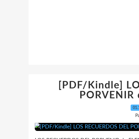
[PDF/Kindle] 
PORVENIR d
01.
P